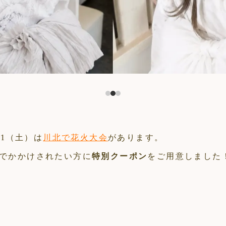
/1（土）は
川北で花火大会
があります。
でかかけされたい方に
特別クーポン
をご用意しまし